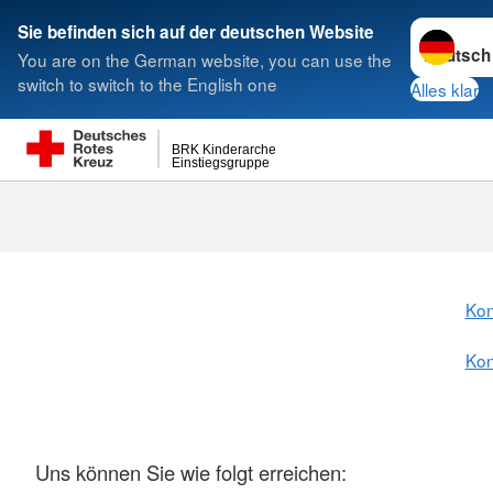
< style < style< style< style< style< style
Sprache w
Sie befinden sich auf der deutschen Website
You are on the German website, you can use the
Suche
switch to switch to the English one
Alles klar
BRK Kinderarche
Einstiegsgruppe
Kontakt
Kon
Kon
Uns können Sie wie folgt erreichen: