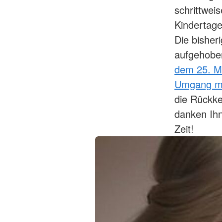
schrittwei
Kindertage
Die bisher
aufgehoben
dem 25. M
Umgang mi
die Rückke
danken Ihn
Zeit!