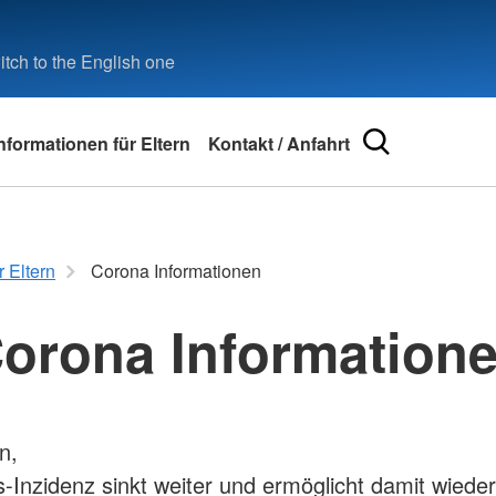
tch to the English one
nformationen für Eltern
Kontakt / Anfahrt
ationen
Intergenerative Pädagogik
reuz
Kooperation Seniorenheim
r Eltern
Corona Informationen
Mitarbeiter
orona Information
Unser Team
Freie Stellen
ption
n,
s-Inzidenz sinkt weiter und ermöglicht damit wiede