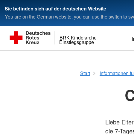
< style < style< style< style< style< style
Sie befinden sich auf der deutschen Website
You are on the German website, you can use the switch to swi
I
BRK Kinderarche
Einstiegsgruppe
Kinderarche
Kontakt / Anfahrt
Allgemeine Inform
Tagesablauf
Kontakt
Bayerisches Rotes K
Start
Informationen fü
Öffnungszeiten
Anfahrt
Anmeldung
Schließzeiten
Impressum
Gebühren
C
Bildergalerie
Datenschutz
Entstehung
Räumlichkeiten
Pädagogische Konze
Liebe Elter
die 7-Tage