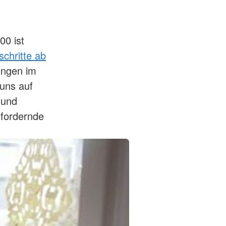
00 ist
chritte ab
ungen im
 uns auf
 und
sfordernde