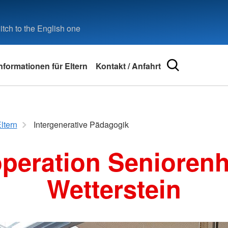
tch to the English one
nformationen für Eltern
Kontakt / Anfahrt
ationen
Intergenerative Pädagogik
reuz
Kooperation Seniorenheim
ltern
Intergenerative Pädagogik
Mitarbeiter
peration Senioren
Unser Team
Freie Stellen
ption
Wetterstein