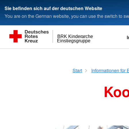
< style < style< style< style< style< style
Sie befinden sich auf der deutschen Website
You are on the German website, you can use the switch to swi
I
BRK Kinderarche
Einstiegsgruppe
Kinderarche
Kontakt / Anfahrt
Allgemeine Inform
Tagesablauf
Kontakt
Bayerisches Rotes K
Start
Informationen für E
Öffnungszeiten
Anfahrt
Anmeldung
Schließzeiten
Impressum
Gebühren
Koo
Bildergalerie
Datenschutz
Entstehung
Räumlichkeiten
Pädagogische Konze